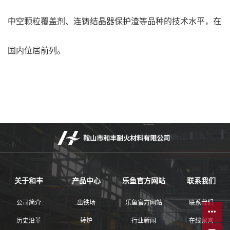
中空颗粒覆盖剂、连铸结晶器保护渣等品种的技术水平，在
国内位居前列。
关于和丰
产品中心
乐鱼官方网站
联系我们
公司简介
出铁场
乐鱼官方网站
联系我们
历史沿革
转炉
行业新闻
在线留言